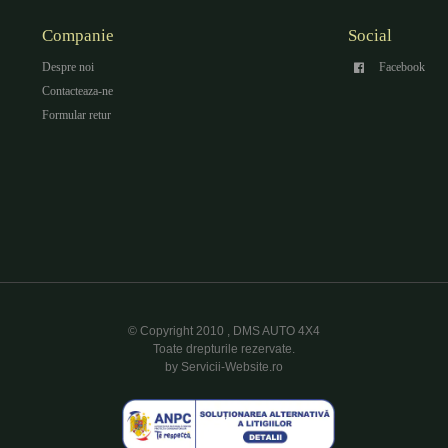
Companie
Social
Despre noi
Facebook
Contacteaza-ne
Formular retur
© Copyright 2010 , DMS AUTO 4X4
Toate drepturile rezervate.
by Servicii-Website.ro