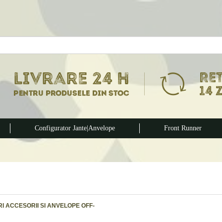
Configurator Jante|Anvelope
Front Runner
I ACCESORII SI ANVELOPE OFF-