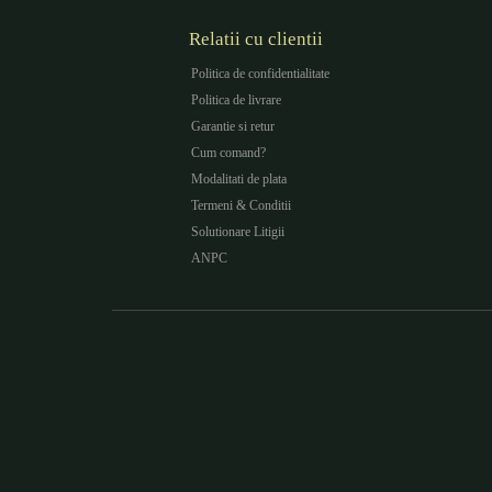
Relatii cu clientii
Politica de confidentialitate
Politica de livrare
Garantie si retur
Cum comand?
Modalitati de plata
Termeni & Conditii
Solutionare Litigii
ANPC