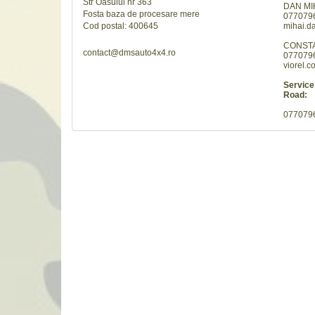
Str Oasului nr 363
DAN MI
Fosta baza de procesare mere
077079
Cod postal: 400645
mihai.d
CONSTA
contact@dmsauto4x4.ro
077079
viorel.
Service 
Road:
077079