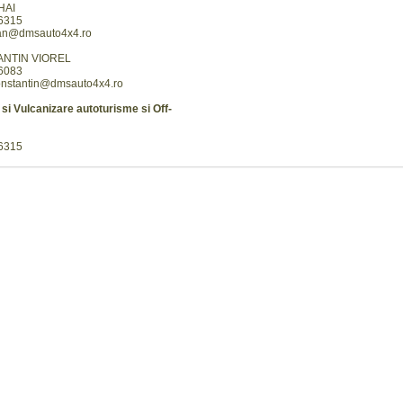
HAI
6315
an@dmsauto4x4.ro
NTIN VIOREL
6083
constantin@dmsauto4x4.ro
si Vulcanizare autoturisme si Off-
6315