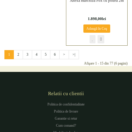
Anexa marchiza Fox cu podea 2m
1.898,00lei
Adaugă în Coş
1
2
3
4
5
6
>
>|
Afişare 1 - 15 din 77 (6 pagini)
Relatii cu clientii
Politica de confidentialitate
Politica de livrare
Garantie si retur
Cum comand?