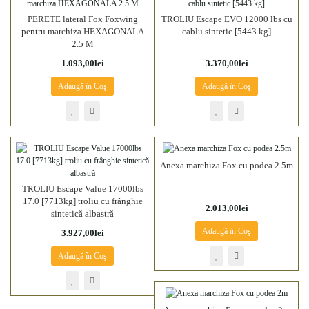
PERETE lateral Fox Foxwing
TROLIU Escape EVO 12000 lbs cu
pentru marchiza HEXAGONALA
cablu sintetic [5443 kg]
2.5 M
1.093,00lei
3.370,00lei
Adaugă în Coş
Adaugă în Coş
Anexa marchiza Fox cu podea 2.5m
TROLIU Escape Value 17000lbs
17.0 [7713kg] troliu cu frânghie
2.013,00lei
sintetică albastră
Adaugă în Coş
3.927,00lei
Adaugă în Coş