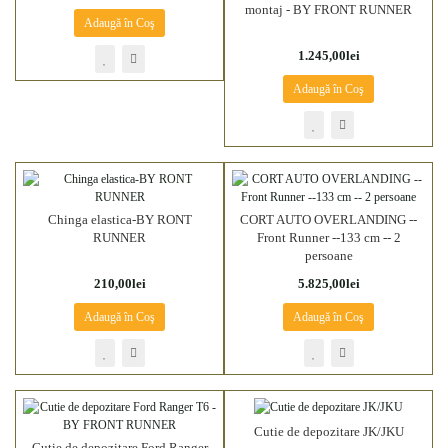
montaj - BY FRONT RUNNER
Adaugă în Coş
1.245,00lei
Adaugă în Coş
Chinga elastica-BY RONT
CORT AUTO OVERLANDING --
RUNNER
Front Runner --133 cm -- 2
persoane
210,00lei
5.825,00lei
Adaugă în Coş
Adaugă în Coş
Cutie de depozitare JK/JKU
Cutie de depozitare Ford Ranger