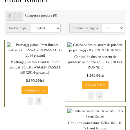
Comparare produse (0)
Sortare după:
Produse pe pagină:
Cabina de dus cu sistem de
Portbagaj plafon Front Runner
prindere pe portbagaj - BY FRONT
dedicat VOLKSWAGEN PASSAT
RUNNER
B8 (2014-prezent)
1.345,00lei
6.195,00lei
Adaugă în Coş
Adaugă în Coş
Cablu cu conexiune Hella 3M / 10
"- Front Runner