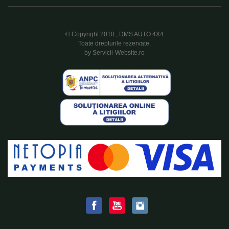
© Copyright 2010 , DMS AUTO 4X4
Toate drepturile rezervate.
by Servicii-Website.ro