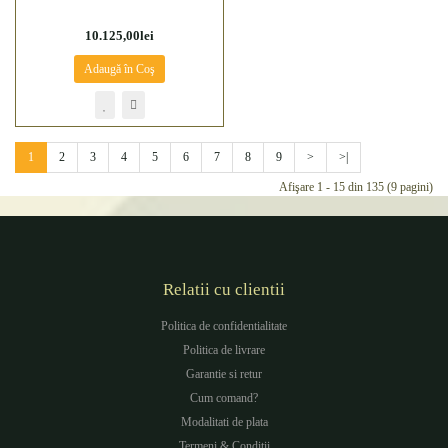
10.125,00lei
Adaugă în Coş
1
2
3
4
5
6
7
8
9
>
>|
Afişare 1 - 15 din 135 (9 pagini)
Relatii cu clientii
Politica de confidentialitate
Politica de livrare
Garantie si retur
Cum comand?
Modalitati de plata
Termeni & Conditii