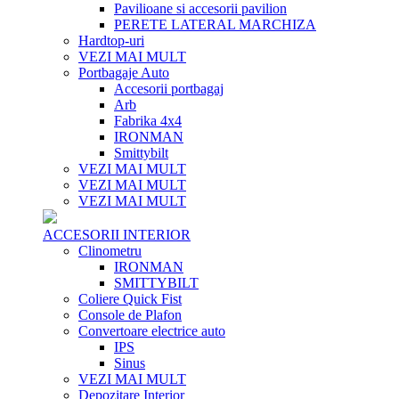
Pavilioane si accesorii pavilion
PERETE LATERAL MARCHIZA
Hardtop-uri
VEZI MAI MULT
Portbagaje Auto
Accesorii portbagaj
Arb
Fabrika 4x4
IRONMAN
Smittybilt
VEZI MAI MULT
VEZI MAI MULT
VEZI MAI MULT
ACCESORII INTERIOR
Clinometru
IRONMAN
SMITTYBILT
Coliere Quick Fist
Console de Plafon
Convertoare electrice auto
IPS
Sinus
VEZI MAI MULT
Depozitare Interior