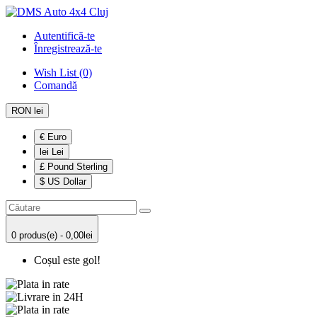
Autentifică-te
Înregistrează-te
Wish List (0)
Comandă
RON lei
€ Euro
lei Lei
£ Pound Sterling
$ US Dollar
0 produs(e) - 0,00lei
Coșul este gol!