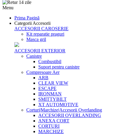
Menu
Prima Pagină
Categorii Accesorii
ACCESORII CAROSERIE
Kit reparatie praguri
Masca gril
ACCESORII EXTERIOR
Canistre
Combustibil
Suport pentru canistre
Compresoare Aer
ARB
CLEAR VIEW
ESCAPE
IRONMAN
SMITTYBILT
XT AUTOMOTIVE
Corturi|Marchize|Accesorii Overlanding
ACCESORII OVERLANDING
ANEXA CORT
CORTURI
MARCHIZE