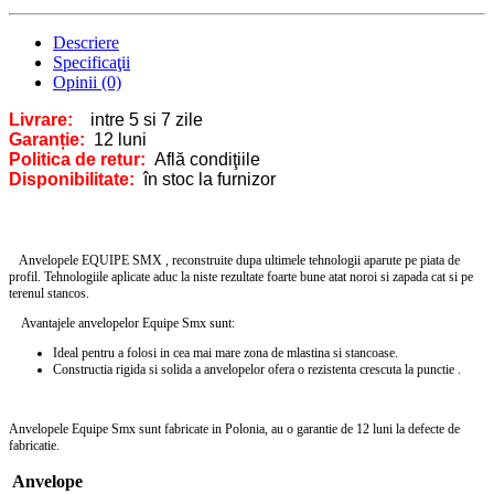
Descriere
Specificaţii
Opinii (0)
Livrare:
intre 5 si 7 zile
Garanție:
12 luni
Politica de retur:
Află condiţiile
Disponibilitate:
în stoc la furnizor
Anvelopele EQUIPE SMX ,
reconstruite dupa ultimele tehnologii aparute pe piata de
profil.
Tehnologiile aplicate aduc la niste rezultate foarte bune atat noroi si zapada cat si pe
terenul stancos.
Avantajele anvelopelor Equipe Smx sunt:
Ideal pentru a folosi in cea mai mare zona de mlastina si stancoase.
Constructia rigida si solida a anvelopelor ofera o rezistenta crescuta la punctie .
Anvelopele Equipe Smx sunt fabricate in Polonia, au o garantie de 12 luni la defecte de
fabricatie.
Anvelope