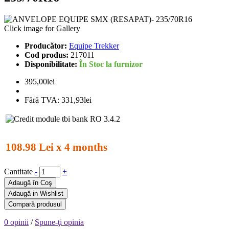
Click image for Gallery
Producător:
Equipe Trekker
Cod produs:
217011
Disponibilitate:
În Stoc la furnizor
395,00lei
Fără TVA:
331,93lei
108.98 Lei x 4 months
Cantitate
-
+
Adaugă în Coş
Adaugă in Wishlist
Compară produsul
0 opinii
/
Spune-ţi opinia