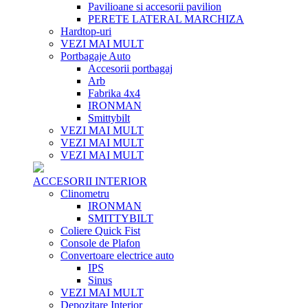
Pavilioane si accesorii pavilion
PERETE LATERAL MARCHIZA
Hardtop-uri
VEZI MAI MULT
Portbagaje Auto
Accesorii portbagaj
Arb
Fabrika 4x4
IRONMAN
Smittybilt
VEZI MAI MULT
VEZI MAI MULT
VEZI MAI MULT
ACCESORII INTERIOR
Clinometru
IRONMAN
SMITTYBILT
Coliere Quick Fist
Console de Plafon
Convertoare electrice auto
IPS
Sinus
VEZI MAI MULT
Depozitare Interior