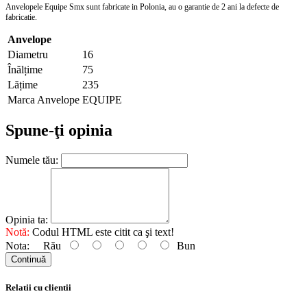
Anvelopele Equipe Smx sunt fabricate in Polonia, au o garantie de 2 ani la defecte de
fabricatie.
Anvelope
Diametru
16
Înălțime
75
Lățime
235
Marca Anvelope
EQUIPE
Spune-ţi opinia
Numele tău:
Opinia ta:
Notă:
Codul HTML este citit ca şi text!
Nota:
Rău
Bun
Continuă
Relatii cu clientii