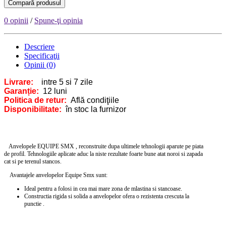
Compară produsul
0 opinii
/
Spune-ţi opinia
Descriere
Specificaţii
Opinii (0)
Livrare:
intre 5 si 7 zile
Garanție:
12 luni
Politica de retur:
Află condiţiile
Disponibilitate:
în stoc la furnizor
Anvelopele EQUIPE SMX ,
reconstruite dupa ultimele tehnologii aparute pe piata
de profil.
Tehnologiile aplicate aduc la niste rezultate foarte bune atat noroi si zapada
cat si pe terenul stancos.
Avantajele anvelopelor Equipe Smx sunt:
Ideal pentru a folosi in cea mai mare zona de mlastina si stancoase.
Constructia rigida si solida a anvelopelor ofera o rezistenta crescuta la
punctie .