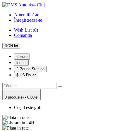
Autentifică-te
Înregistrează-te
Wish List (0)
Comandă
RON lei
€ Euro
lei Lei
£ Pound Sterling
$ US Dollar
0 produs(e) - 0,00lei
Coșul este gol!