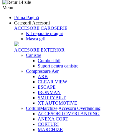
Menu
Prima Pagină
Categorii Accesorii
ACCESORII CAROSERIE
Kit reparatie praguri
Masca gril
ACCESORII EXTERIOR
Canistre
Combustibil
Suport pentru canistre
Compresoare Aer
ARB
CLEAR VIEW
ESCAPE
IRONMAN
SMITTYBILT
XT AUTOMOTIVE
Corturi|Marchize|Accesorii Overlanding
ACCESORII OVERLANDING
ANEXA CORT
CORTURI
MARCHIZE