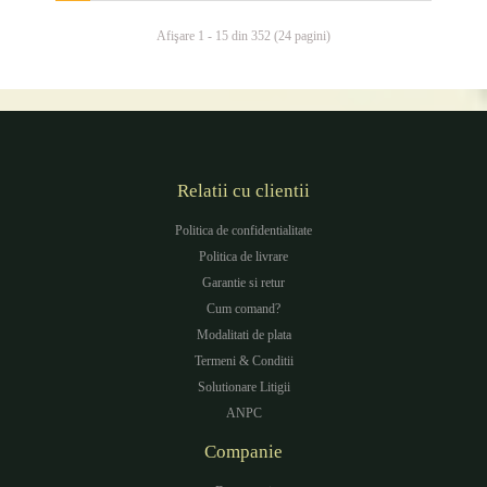
Afişare 1 - 15 din 352 (24 pagini)
Relatii cu clientii
Politica de confidentialitate
Politica de livrare
Garantie si retur
Cum comand?
Modalitati de plata
Termeni & Conditii
Solutionare Litigii
ANPC
Companie