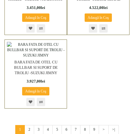
1997
VITARA - 1998-2004
3.451,00lei
4.522,00lei
Adaugă în Coş
Adaugă în Coş
BARA FATA DE OTEL CU
BULLBAR SI SUPORT DE
TROLIU -SUZUKI JIMNY
3.927,00lei
Adaugă în Coş
1
2
3
4
5
6
7
8
9
>
>|