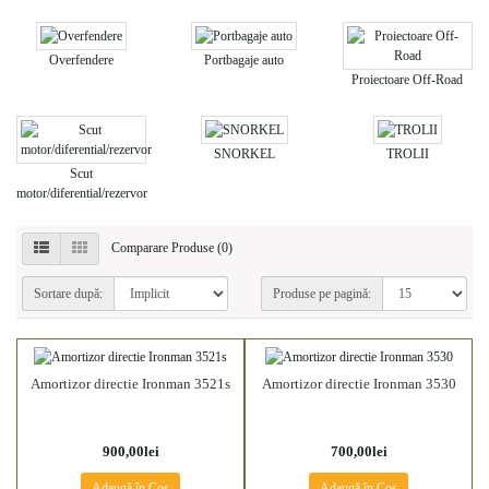
Overfendere
Portbagaje auto
Proiectoare Off-Road
SNORKEL
TROLII
Scut
motor/diferential/rezervor
Comparare Produse (0)
Sortare după:
Produse pe pagină:
Amortizor directie Ironman 3521s
Amortizor directie Ironman 3530
900,00lei
700,00lei
Adaugă în Coş
Adaugă în Coş