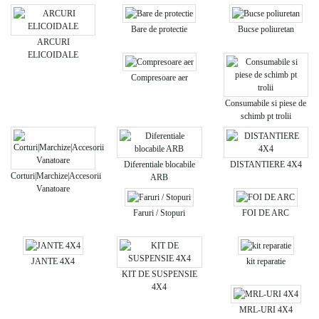
Bare de protectie
Bucse poliuretan
ARCURI
ELICOIDALE
Compresoare aer
Consumabile si piese de
schimb pt trolii
Diferentiale blocabile
DISTANTIERE 4X4
Corturi|Marchize|Accesorii
ARB
Vanatoare
Faruri / Stopuri
FOI DE ARC
JANTE 4X4
kit reparatie
KIT DE SUSPENSIE
4X4
MRL-URI 4X4