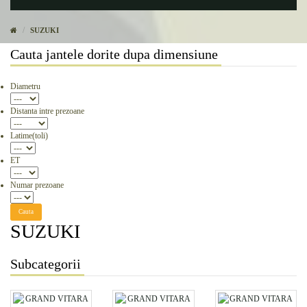
SUZUKI
Cauta jantele dorite dupa dimensiune
Diametru
Distanta intre prezoane
Latime(toli)
ET
Numar prezoane
Cauta
SUZUKI
Subcategorii