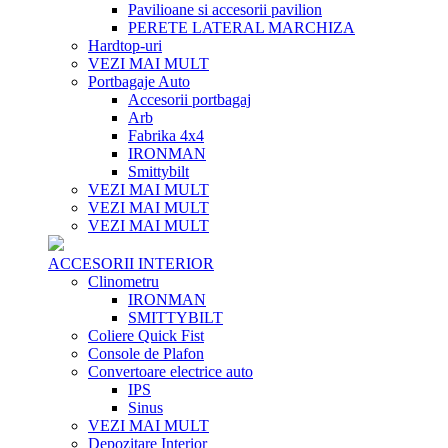
Pavilioane si accesorii pavilion
PERETE LATERAL MARCHIZA
Hardtop-uri
VEZI MAI MULT
Portbagaje Auto
Accesorii portbagaj
Arb
Fabrika 4x4
IRONMAN
Smittybilt
VEZI MAI MULT
VEZI MAI MULT
VEZI MAI MULT
ACCESORII INTERIOR
Clinometru
IRONMAN
SMITTYBILT
Coliere Quick Fist
Console de Plafon
Convertoare electrice auto
IPS
Sinus
VEZI MAI MULT
Depozitare Interior