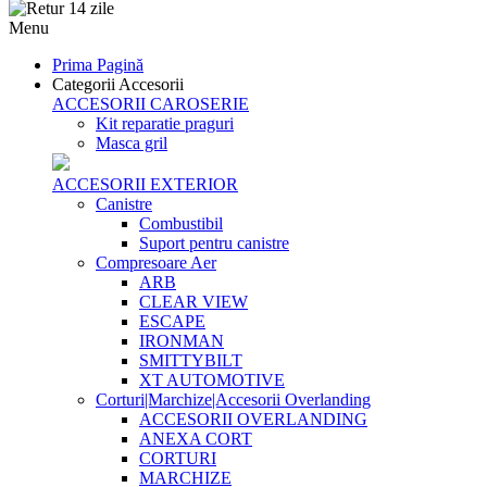
Menu
Prima Pagină
Categorii Accesorii
ACCESORII CAROSERIE
Kit reparatie praguri
Masca gril
ACCESORII EXTERIOR
Canistre
Combustibil
Suport pentru canistre
Compresoare Aer
ARB
CLEAR VIEW
ESCAPE
IRONMAN
SMITTYBILT
XT AUTOMOTIVE
Corturi|Marchize|Accesorii Overlanding
ACCESORII OVERLANDING
ANEXA CORT
CORTURI
MARCHIZE