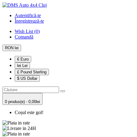
Autentifică-te
Înregistrează-te
Wish List (0)
Comandă
RON lei
€ Euro
lei Lei
£ Pound Sterling
$ US Dollar
0 produs(e) - 0,00lei
Coșul este gol!