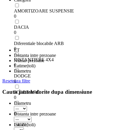
AMORTIZOARE SUSPENSIE
0
DACIA
0
Diferentiale blocabile ARB
0
ET
Distanta intre prezoane
DISTANTIERE 4X4
Numar prezoane
0
Latime(toli)
Diametru
DODGE
Reseteaza filtre
0
Cauta jantele dorite dupa dimensiune
FOI DE ARC
0
Diametru
FORD
0
Distanta intre prezoane
ISUZU
Latime(toli)
0