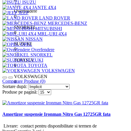
ISUZU
JANTE 4X4
Overfendere
JEEP
0
LAND ROVER
MERCEDES-BENZ
SNORKEL
MITSUBISHI
0
MRL-URI 4X4
NISSAN
SUZUKI
OPEL
0
Overfendere
SNORKEL
TOYOTA
SUZUKI
0
TOYOTA
VOLKSWAGEN
VOLKSWAGEN
Comparare Produse (0)
0
Sortare după:
Produse pe pagină:
Amortizor suspensie Ironman Nitro Gas 12725GR fata
Livrare: contact pentru disponibilitate si termen de