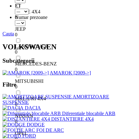
ET
JANTE 4X4
0
Numar prezoane
JEEP
Cauta
0
VOLKSWAGEN
LAND ROVER
0
Subcategorii
MERCEDES-BENZ
0
AMAROK [2009->]
MITSUBISHI
Filtre
0
AMORTIZOARE
MRL-URI 4X4
SUSPENSIE
0
DACIA
Diferentiale blocabile ARB
NISSAN
DISTANTIERE 4X4
0
DODGE
FOI DE ARC
OPEL
FORD
0