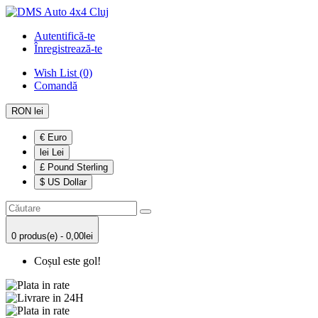
Autentifică-te
Înregistrează-te
Wish List (0)
Comandă
RON lei
€ Euro
lei Lei
£ Pound Sterling
$ US Dollar
0 produs(e) - 0,00lei
Coșul este gol!