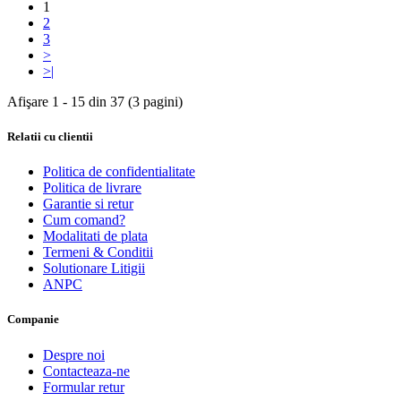
1
2
3
>
>|
Afişare 1 - 15 din 37 (3 pagini)
Relatii cu clientii
Politica de confidentialitate
Politica de livrare
Garantie si retur
Cum comand?
Modalitati de plata
Termeni & Conditii
Solutionare Litigii
ANPC
Companie
Despre noi
Contacteaza-ne
Formular retur