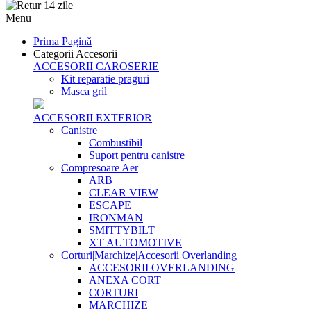
Menu
Prima Pagină
Categorii Accesorii
ACCESORII CAROSERIE
Kit reparatie praguri
Masca gril
ACCESORII EXTERIOR
Canistre
Combustibil
Suport pentru canistre
Compresoare Aer
ARB
CLEAR VIEW
ESCAPE
IRONMAN
SMITTYBILT
XT AUTOMOTIVE
Corturi|Marchize|Accesorii Overlanding
ACCESORII OVERLANDING
ANEXA CORT
CORTURI
MARCHIZE