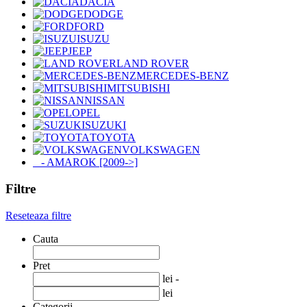
DACIA
DODGE
FORD
ISUZU
JEEP
LAND ROVER
MERCEDES-BENZ
MITSUBISHI
NISSAN
OPEL
SUZUKI
TOYOTA
VOLKSWAGEN
- AMAROK [2009->]
Filtre
Reseteaza filtre
Cauta
Pret
lei -
lei
Categorii