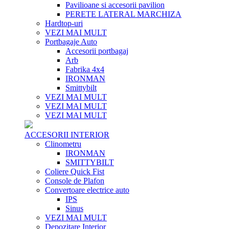
Pavilioane si accesorii pavilion
PERETE LATERAL MARCHIZA
Hardtop-uri
VEZI MAI MULT
Portbagaje Auto
Accesorii portbagaj
Arb
Fabrika 4x4
IRONMAN
Smittybilt
VEZI MAI MULT
VEZI MAI MULT
VEZI MAI MULT
ACCESORII INTERIOR
Clinometru
IRONMAN
SMITTYBILT
Coliere Quick Fist
Console de Plafon
Convertoare electrice auto
IPS
Sinus
VEZI MAI MULT
Depozitare Interior