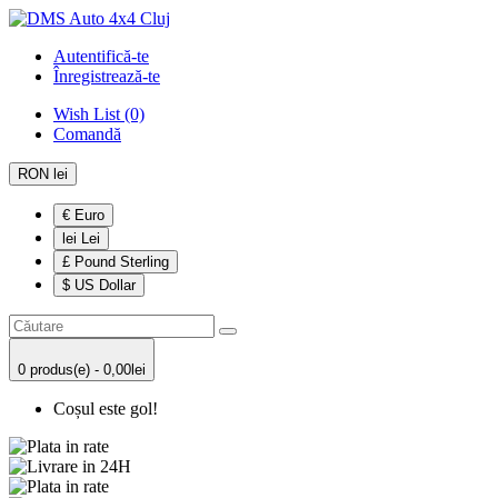
Autentifică-te
Înregistrează-te
Wish List (0)
Comandă
RON lei
€ Euro
lei Lei
£ Pound Sterling
$ US Dollar
0 produs(e) - 0,00lei
Coșul este gol!