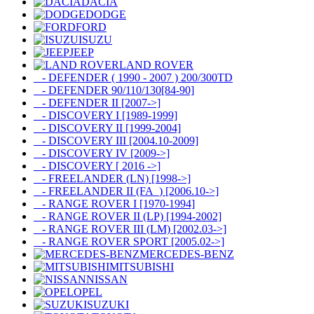
DACIA
DODGE
FORD
ISUZU
JEEP
LAND ROVER
- DEFENDER ( 1990 - 2007 ) 200/300TD
- DEFENDER 90/110/130[84-90]
- DEFENDER II [2007->]
- DISCOVERY I [1989-1999]
- DISCOVERY II [1999-2004]
- DISCOVERY III [2004.10-2009]
- DISCOVERY IV [2009->]
- DISCOVERY [ 2016 ->]
- FREELANDER (LN) [1998->]
- FREELANDER II (FA_) [2006.10->]
- RANGE ROVER I [1970-1994]
- RANGE ROVER II (LP) [1994-2002]
- RANGE ROVER III (LM) [2002.03->]
- RANGE ROVER SPORT [2005.02->]
MERCEDES-BENZ
MITSUBISHI
NISSAN
OPEL
SUZUKI