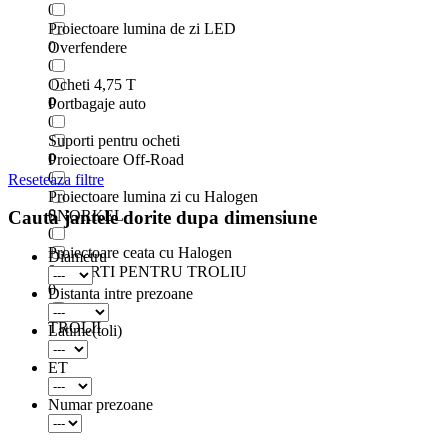
0
Proiectoare lumina de zi LED
0
Overfendere
0
Ocheti 4,75 T
0
Portbagaje auto
0
Suporti pentru ocheti
0
Proiectoare Off-Road
0
Reseteaza filtre
Proiectoare lumina zi cu Halogen
0
SNORKEL
Cauta jantele dorite dupa dimensiune
0
Proiectoare ceata cu Halogen
Diametru
0
SUPORTI PENTRU TROLIU
0
Distanta intre prezoane
TROLII
Latime(toli)
0
ET
Numar prezoane