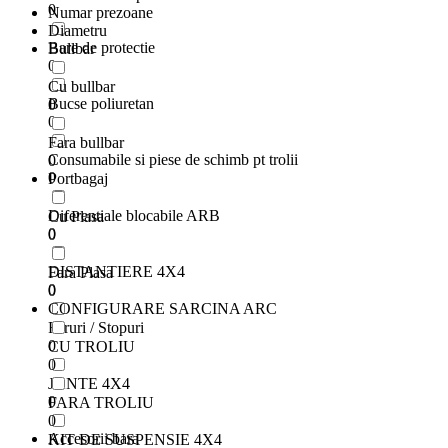
0
Numar prezoane
Diametru
Bare de protectie
Bullbar
0
Cu bullbar
Bucse poliuretan
0
0
Fara bullbar
Consumabile si piese de schimb pt trolii
0
0
Portbagaj
Diferentiale blocabile ARB
Cu Plasa
0
0
DISTANTIERE 4X4
Fara Plasa
0
0
CONFIGURARE SARCINA ARC
Faruri / Stopuri
0
CU TROLIU
0
JANTE 4X4
0
FARA TROLIU
0
Accesorii bara
KIT DE SUSPENSIE 4X4