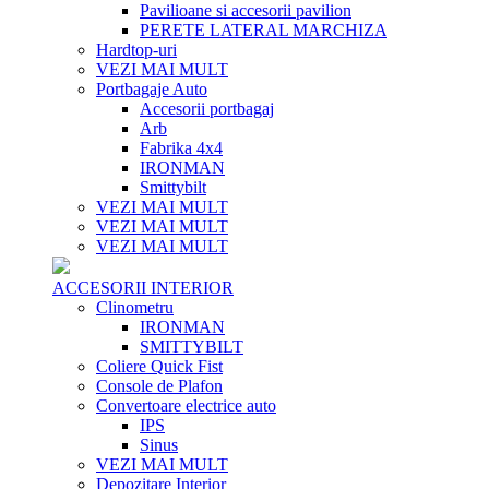
Pavilioane si accesorii pavilion
PERETE LATERAL MARCHIZA
Hardtop-uri
VEZI MAI MULT
Portbagaje Auto
Accesorii portbagaj
Arb
Fabrika 4x4
IRONMAN
Smittybilt
VEZI MAI MULT
VEZI MAI MULT
VEZI MAI MULT
ACCESORII INTERIOR
Clinometru
IRONMAN
SMITTYBILT
Coliere Quick Fist
Console de Plafon
Convertoare electrice auto
IPS
Sinus
VEZI MAI MULT
Depozitare Interior