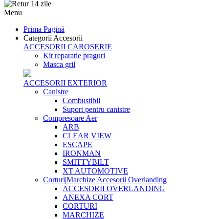
Menu
Prima Pagină
Categorii Accesorii
ACCESORII CAROSERIE
Kit reparatie praguri
Masca gril
ACCESORII EXTERIOR
Canistre
Combustibil
Suport pentru canistre
Compresoare Aer
ARB
CLEAR VIEW
ESCAPE
IRONMAN
SMITTYBILT
XT AUTOMOTIVE
Corturi|Marchize|Accesorii Overlanding
ACCESORII OVERLANDING
ANEXA CORT
CORTURI
MARCHIZE