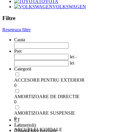
TOYOTA
VOLKSWAGEN
Filtre
Reseteaza filtre
Cauta
Pret
lei -
lei
Categorii
ACCESORII PENTRU EXTERIOR
0
AMORTIZOARE DE DIRECTIE
0
AMORTIZOARE SUSPENSIE
0
ET
Latime(toli)
ARCURI ELICOIDALE
Distanta intre prezoane