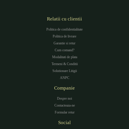
Relatii cu clientii
Politica de confidentialitate
Politica de livrare
Garantie si retur
Cum comand?
Modalitati de plata
Termeni & Conditii
Solutionare Litigii
ANPC
Companie
Despre noi
Contacteaza-ne
Formular retur
Social