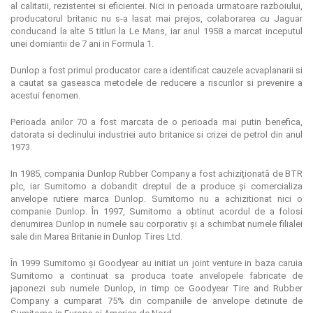
al calitatii, rezistentei si eficientei. Nici in perioada urmatoare razboiului,
producatorul britanic nu s-a lasat mai prejos, colaborarea cu Jaguar
conducand la alte 5 titluri la Le Mans, iar anul 1958 a marcat inceputul
unei domiantii de 7 ani in Formula 1.
Dunlop a fost primul producator care a identificat cauzele acvaplanarii si
a cautat sa gaseasca metodele de reducere a riscurilor si prevenire a
acestui fenomen.
Perioada anilor 70 a fost marcata de o perioada mai putin benefica,
datorata si declinului industriei auto britanice si crizei de petrol din anul
1973.
In 1985, compania Dunlop Rubber Company a fost achiziționată de BTR
plc, iar Sumitomo a dobandit dreptul de a produce și comercializa
anvelope rutiere marca Dunlop. Sumitomo nu a achizitionat nici o
companie Dunlop. În 1997, Sumitomo a obtinut acordul de a folosi
denumirea Dunlop in numele sau corporativ și a schimbat numele filialei
sale din Marea Britanie in Dunlop Tires Ltd.
În 1999 Sumitomo și Goodyear au initiat un joint venture in baza caruia
Sumitomo a continuat sa produca toate anvelopele fabricate de
japonezi sub numele Dunlop, in timp ce Goodyear Tire and Rubber
Company a cumparat 75% din companiile de anvelope detinute de