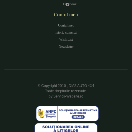
Facebook
Contul meu
Contul meu
Istoric comenzi
Wish List
Newsletter
© Copyright 2010 , DMS AUTO 4X4
Toate drepturile rezervate.
by Servicii-Website.ro