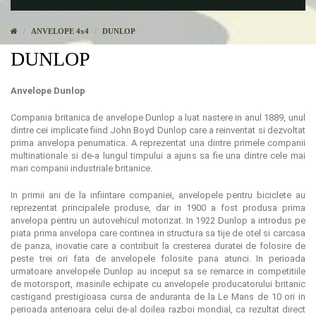
ANVELOPE 4x4
DUNLOP
DUNLOP
Anvelope Dunlop
Compania britanica de anvelope Dunlop a luat nastere in anul 1889, unul
dintre cei implicate fiind John Boyd Dunlop care a reinventat si dezvoltat
prima anvelopa penumatica. A reprezentat una dintre primele companii
multinationale si de-a lungul timpului a ajuns sa fie una dintre cele mai
mari companii industriale britanice.
In primii ani de la infiintare companiei, anvelopele pentru biciclete au
reprezentat principalele produse, dar in 1900 a fost produsa prima
anvelopa pentru un autovehicul motorizat. In 1922 Dunlop a introdus pe
piata prima anvelopa care continea in structura sa tije de otel si carcasa
de panza, inovatie care a contribuit la cresterea duratei de folosire de
peste trei ori fata de anvelopele folosite pana atunci. In perioada
urmatoare anvelopele Dunlop au inceput sa se remarce in competitiile
de motorsport, masinile echipate cu anvelopele producatorului britanic
castigand prestigioasa cursa de anduranta de la Le Mans de 10 ori in
perioada anterioara celui de-al doilea razboi mondial, ca rezultat direct