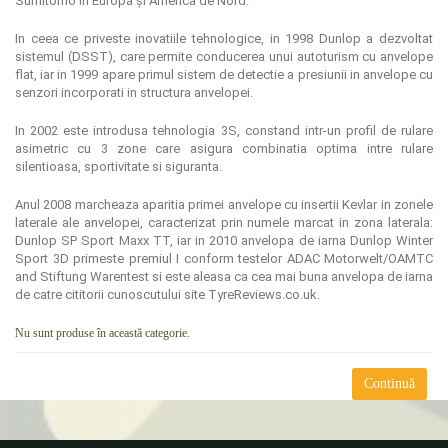
Sumitomo in Europa și America de Nord.
In ceea ce priveste inovatiile tehnologice, in 1998 Dunlop a dezvoltat
sistemul (DSST), care permite conducerea unui autoturism cu anvelope
flat, iar in 1999 apare primul sistem de detectie a presiunii in anvelope cu
senzori incorporati in structura anvelopei.
In 2002 este introdusa tehnologia 3S, constand intr-un profil de rulare
asimetric cu 3 zone care asigura combinatia optima intre rulare
silentioasa, sportivitate si siguranta.
Anul 2008 marcheaza aparitia primei anvelope cu insertii Kevlar in zonele
laterale ale anvelopei, caracterizat prin numele marcat in zona laterala:
Dunlop SP Sport Maxx TT, iar in 2010 anvelopa de iarna Dunlop Winter
Sport 3D primeste premiul I conform testelor ADAC Motorwelt/OAMTC
and Stiftung Warentest si este aleasa ca cea mai buna anvelopa de iarna
de catre cititorii cunoscutului site TyreReviews.co.uk.
Nu sunt produse în această categorie.
Continuă