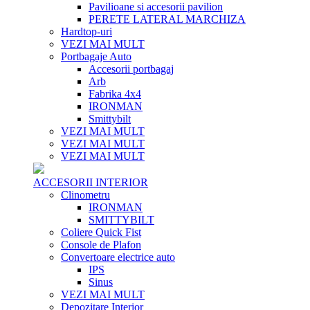
Pavilioane si accesorii pavilion
PERETE LATERAL MARCHIZA
Hardtop-uri
VEZI MAI MULT
Portbagaje Auto
Accesorii portbagaj
Arb
Fabrika 4x4
IRONMAN
Smittybilt
VEZI MAI MULT
VEZI MAI MULT
VEZI MAI MULT
ACCESORII INTERIOR
Clinometru
IRONMAN
SMITTYBILT
Coliere Quick Fist
Console de Plafon
Convertoare electrice auto
IPS
Sinus
VEZI MAI MULT
Depozitare Interior