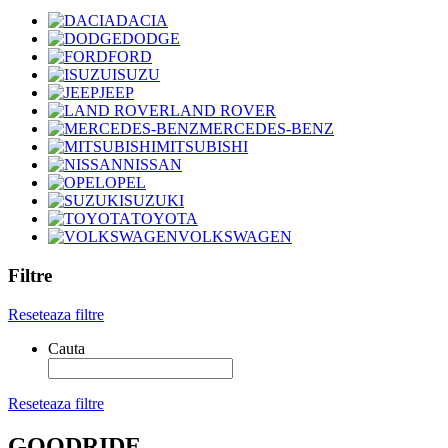
DACIA
DODGE
FORD
ISUZU
JEEP
LAND ROVER
MERCEDES-BENZ
MITSUBISHI
NISSAN
OPEL
SUZUKI
TOYOTA
VOLKSWAGEN
Filtre
Reseteaza filtre
Cauta
Reseteaza filtre
GOODRIDE