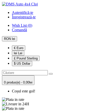
Autentifică-te
Înregistrează-te
Wish List (0)
Comandă
RON lei
€ Euro
lei Lei
£ Pound Sterling
$ US Dollar
0 produs(e) - 0,00lei
Coșul este gol!