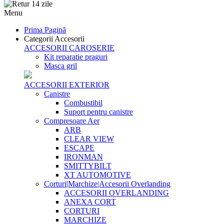
Menu
Prima Pagină
Categorii Accesorii
ACCESORII CAROSERIE
Kit reparatie praguri
Masca gril
ACCESORII EXTERIOR
Canistre
Combustibil
Suport pentru canistre
Compresoare Aer
ARB
CLEAR VIEW
ESCAPE
IRONMAN
SMITTYBILT
XT AUTOMOTIVE
Corturi|Marchize|Accesorii Overlanding
ACCESORII OVERLANDING
ANEXA CORT
CORTURI
MARCHIZE