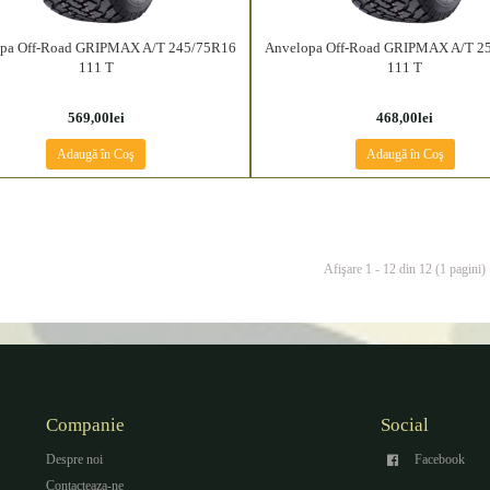
pa Off-Road GRIPMAX A/T 245/75R16
Anvelopa Off-Road GRIPMAX A/T 2
111 T
111 T
569,00lei
468,00lei
Adaugă în Coş
Adaugă în Coş
Afişare 1 - 12 din 12 (1 pagini)
Companie
Social
Despre noi
Facebook
Contacteaza-ne