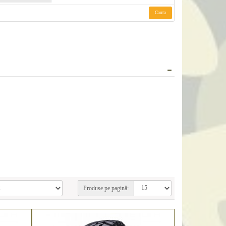
Cauta
Produse pe pagină: