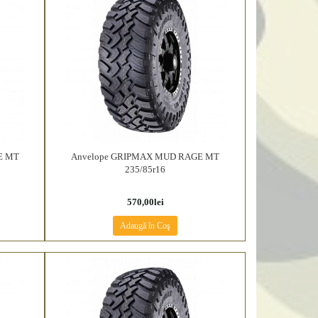
E MT
Anvelope GRIPMAX MUD RAGE MT
235/85r16
570,00lei
Adaugă în Coş