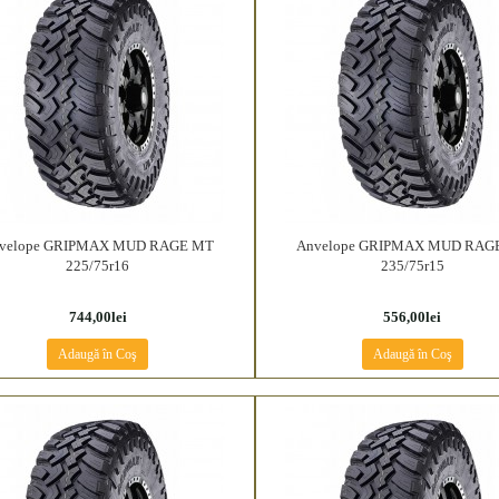
velope GRIPMAX MUD RAGE MT
Anvelope GRIPMAX MUD RAG
225/75r16
235/75r15
744,00lei
556,00lei
Adaugă în Coş
Adaugă în Coş