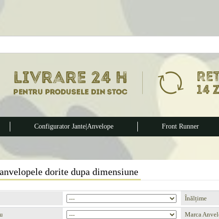
Configurator Jante|Anvelope
Front Runner
anvelopele dorite dupa dimensiune
Înălțime
u
Marca Anvel