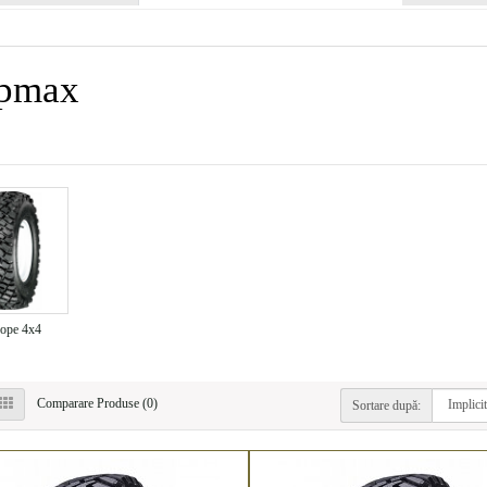
ipmax
ope 4x4
Comparare Produse (0)
Sortare după: