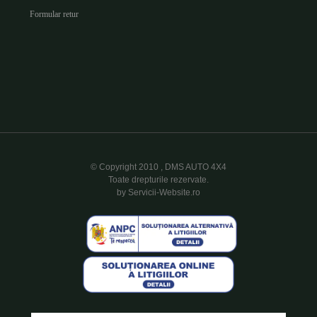
Formular retur
© Copyright 2010 , DMS AUTO 4X4
Toate drepturile rezervate.
by Servicii-Website.ro