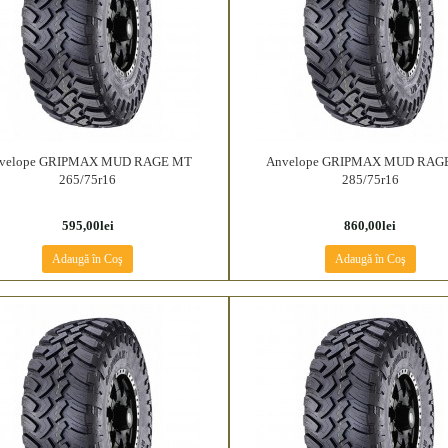
velope GRIPMAX MUD RAGE MT
Anvelope GRIPMAX MUD RAG
265/75r16
285/75r16
595,00lei
860,00lei
Adaugă în Coş
Adaugă în Coş