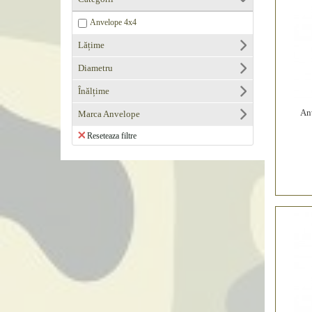
Anvelope 4x4
Lățime
Diametru
Înălțime
An
Marca Anvelope
Reseteaza filtre