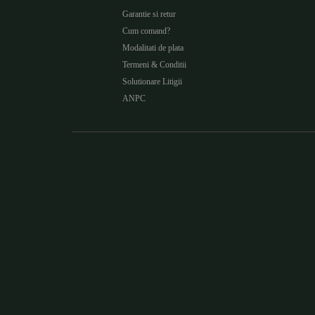
Garantie si retur
Cum comand?
Modalitati de plata
Termeni & Conditii
Solutionare Litigii
ANPC