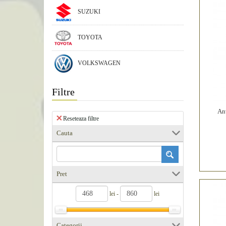
SUZUKI
TOYOTA
VOLKSWAGEN
Filtre
An
Reseteaza filtre
Cauta
Pret
lei -
lei
Categorii