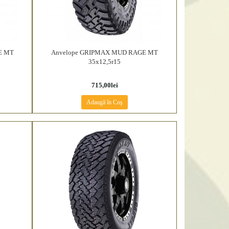
E MT
Anvelope GRIPMAX MUD RAGE MT
35x12,5r15
715,00lei
Adaugă în Coş