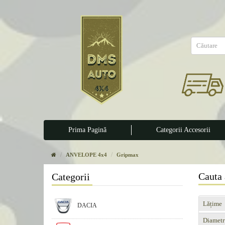
Prima Pagină
Categorii Accesorii
ANVELOPE 4x4
Gripmax
Cauta 
Categorii
Lățime
DACIA
Diametr