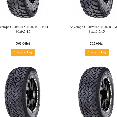
velope GRIPMAX MUD RAGE MT
Anvelope GRIPMAX MUD RAG
30x9,5r15
31x10,5r15
560,00lei
765,00lei
Adaugă în Coş
Adaugă în Coş