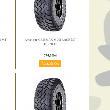
E MT
Anvelope GRIPMAX MUD RAGE MT
305/70r16
770,00lei
Adaugă în Coş