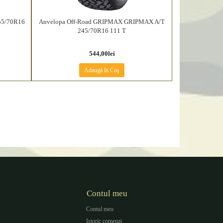
55/70R16
Anvelopa Off-Road GRIPMAX GRIPMAX A/T
245/70R16 111 T
544,00lei
Adaugă în Coş
Contul meu
Contul meu
Istoric comenzi