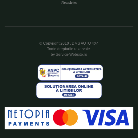
Newsletter
© Copyright 2010 , DMS AUTO 4X4
Toate drepturile rezervate.
by Servicii-Website.ro