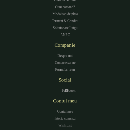
Garantie si retur
Cum comand?
Modalitati de plata
Termeni & Conditii
Solutionare Litigii
ANPC
Companie
Despre noi
Contacteaza-ne
Formular retur
Social
Facebook
Contul meu
Contul meu
Istoric comenzi
Wish List