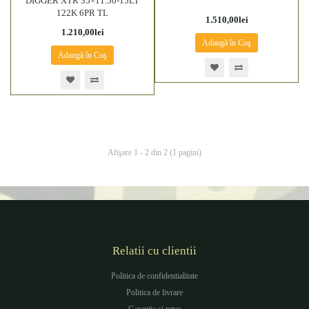
DIGGER XTR 35×11.50-15LT
122K 6PR TL
1.510,00lei
1.210,00lei
Adaugă în Coş
Adaugă în Coş
Afişare 1 - 2 din 2 (1 pagini)
Relatii cu clientii
Politica de confidentialitate
Politica de livrare