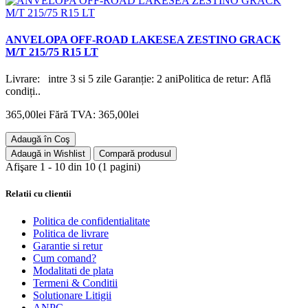
ANVELOPA OFF-ROAD LAKESEA ZESTINO GRACK
M/T 215/75 R15 LT
Livrare: intre 3 si 5 zile Garanție: 2 aniPolitica de retur: Află
condiți..
365,00lei
Fără TVA: 365,00lei
Adaugă în Coş
Adaugă in Wishlist
Compară produsul
Afişare 1 - 10 din 10 (1 pagini)
Relatii cu clientii
Politica de confidentialitate
Politica de livrare
Garantie si retur
Cum comand?
Modalitati de plata
Termeni & Conditii
Solutionare Litigii
ANPC