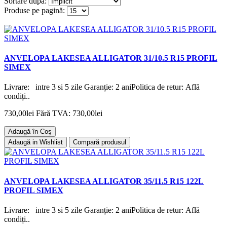
Sortare după:
Produse pe pagină:
ANVELOPA LAKESEA ALLIGATOR 31/10.5 R15 PROFIL
SIMEX
Livrare: intre 3 si 5 zile Garanție: 2 aniPolitica de retur: Află
condiți..
730,00lei
Fără TVA: 730,00lei
Adaugă în Coş
Adaugă in Wishlist
Compară produsul
ANVELOPA LAKESEA ALLIGATOR 35/11.5 R15 122L
PROFIL SIMEX
Livrare: intre 3 si 5 zile Garanție: 2 aniPolitica de retur: Află
condiți..