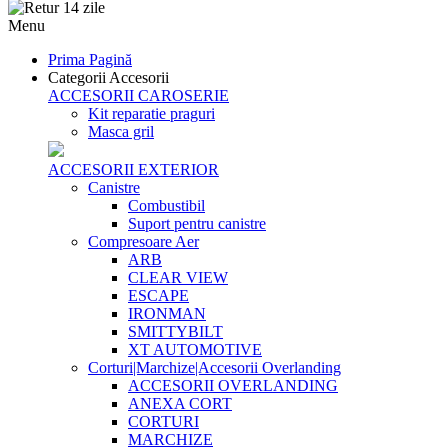
Menu
Prima Pagină
Categorii Accesorii
ACCESORII CAROSERIE
Kit reparatie praguri
Masca gril
ACCESORII EXTERIOR
Canistre
Combustibil
Suport pentru canistre
Compresoare Aer
ARB
CLEAR VIEW
ESCAPE
IRONMAN
SMITTYBILT
XT AUTOMOTIVE
Corturi|Marchize|Accesorii Overlanding
ACCESORII OVERLANDING
ANEXA CORT
CORTURI
MARCHIZE