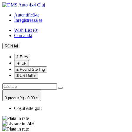
Autentifică-te
Înregistrează-te
Wish List (0)
Comandă
RON lei
€ Euro
lei Lei
£ Pound Sterling
$ US Dollar
0 produs(e) - 0,00lei
Coșul este gol!