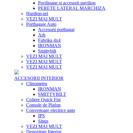
Pavilioane si accesorii pavilion
PERETE LATERAL MARCHIZA
Hardtop-uri
VEZI MAI MULT
Portbagaje Auto
Accesorii portbagaj
Arb
Fabrika 4x4
IRONMAN
Smittybilt
VEZI MAI MULT
VEZI MAI MULT
VEZI MAI MULT
ACCESORII INTERIOR
Clinometru
IRONMAN
SMITTYBILT
Coliere Quick Fist
Console de Plafon
Convertoare electrice auto
IPS
Sinus
VEZI MAI MULT
Depozitare Interior