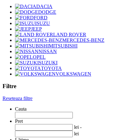
DACIA
DODGE
FORD
ISUZU
JEEP
LAND ROVER
MERCEDES-BENZ
MITSUBISHI
NISSAN
OPEL
SUZUKI
TOYOTA
VOLKSWAGEN
Filtre
Reseteaza filtre
Cauta
Pret
lei -
lei
Lățime