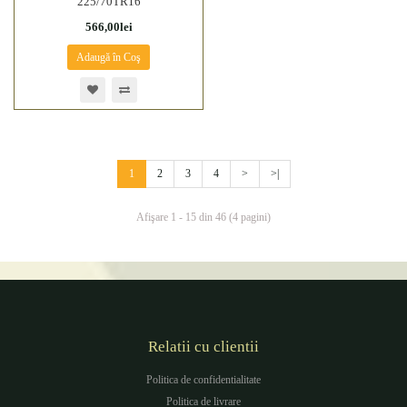
225/70TR16
566,00lei
Adaugă în Coş
1
2
3
4
>
>|
Afişare 1 - 15 din 46 (4 pagini)
Relatii cu clientii
Politica de confidentialitate
Politica de livrare