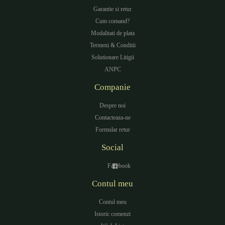
Garantie si retur
Cum comand?
Modalitati de plata
Termeni & Conditii
Solutionare Litigii
ANPC
Companie
Despre noi
Contacteaza-ne
Formular retur
Social
Facebook
Contul meu
Contul meu
Istoric comenzi