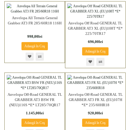
Anvelopa All Terrain General
Grabber AT3 FR 285/60R18 116H
Anvelopa Off Road GENERAL TL
GRABBER AT3 XL (EU)108T *E*
225/70TR17
998,00lei
696,00lei
Adaugă în Coş
Adaugă în Coş
Anvelopa Off-Road GENERAL TL
Anvelopa Off-Road GENERAL TL
GRABBER AT3 BSW FR
GRABBER AT3 FR XL (EU)107H
(NEU)116S *E* LT285/70QR17
*E* 235/60HR18
1.145,00lei
920,00lei
Adaugă în Coş
Adaugă în Coş