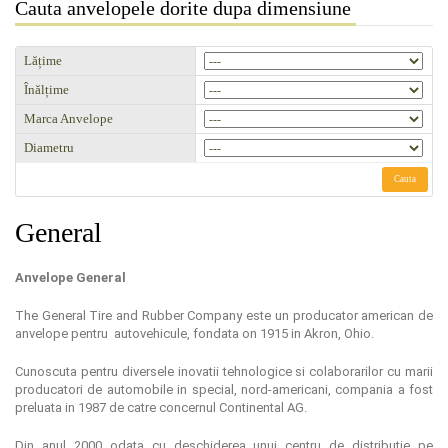
Cauta anvelopele dorite dupa dimensiune
Lățime
Înălțime
Marca Anvelope
Diametru
Cauta
General
Anvelope General
The General Tire and Rubber Company este un producator american de
anvelope pentru autovehicule, fondata on 1915 in Akron, Ohio.
Cunoscuta pentru diversele inovatii tehnologice si colaborarilor cu marii
producatori de automobile in special, nord-americani, compania a fost
preluata in 1987 de catre concernul Continental AG.
Din anul 2000 odata cu deschiderea unui centru de distributie pe