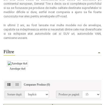
continentul european, General Tire a decis sa-si completeze portofoliul
si sa se focuseze pe produse de inalta calitate destinate suprafetelor si
mediilor dificile si dure, astfel incat compania a ajuns sa fie foarte
cunoscuta mai ales pentru anvelopele off-road.
In ultimii 2 ani, au fost lansate mai multe modele noi de anvelope,
capabile sa indeplineasca erinte si necesitati dintre cele mai diversificate
si sa echipeze atat automobile cat si SUV uri, automobile VAN,
camioane usoare.
Filtre
Anvelope 4x4
Comparare Produse (0)
Sortare după:
Produse pe pagină: