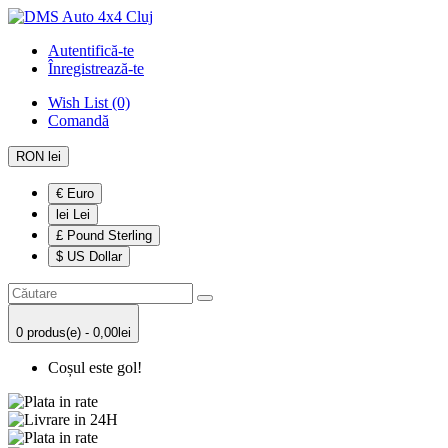
Autentifică-te
Înregistrează-te
Wish List (0)
Comandă
RON lei
€ Euro
lei Lei
£ Pound Sterling
$ US Dollar
0 produs(e) - 0,00lei
Coșul este gol!