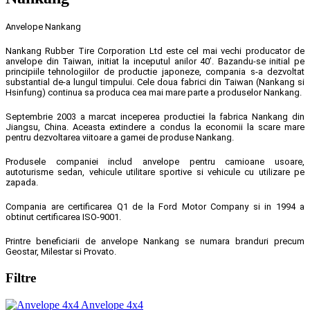
Anvelope Nankang
Nankang Rubber Tire Corporation Ltd este cel mai vechi producator de
anvelope din Taiwan, initiat la inceputul anilor 40’. Bazandu-se initial pe
principiile tehnologiilor de productie japoneze, compania s-a dezvoltat
substantial de-a lungul timpului. Cele doua fabrici din Taiwan (Nankang si
Hsinfung) continua sa produca cea mai mare parte a produselor Nankang.
Septembrie 2003 a marcat inceperea productiei la fabrica Nankang din
Jiangsu, China. Aceasta extindere a condus la economii la scare mare
pentru dezvoltarea viitoare a gamei de produse Nankang.
Produsele companiei includ anvelope pentru camioane usoare,
autoturisme sedan, vehicule utilitare sportive si vehicule cu utilizare pe
zapada.
Compania are certificarea Q1 de la Ford Motor Company si in 1994 a
obtinut certificarea ISO-9001.
Printre beneficiarii de anvelope Nankang se numara branduri precum
Geostar, Milestar si Provato.
Filtre
Anvelope 4x4