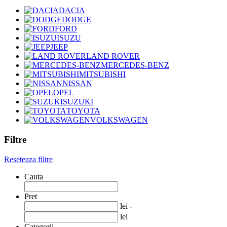
DACIA
DODGE
FORD
ISUZU
JEEP
LAND ROVER
MERCEDES-BENZ
MITSUBISHI
NISSAN
OPEL
SUZUKI
TOYOTA
VOLKSWAGEN
Filtre
Reseteaza filtre
Cauta
Pret
lei -
lei
Categorii