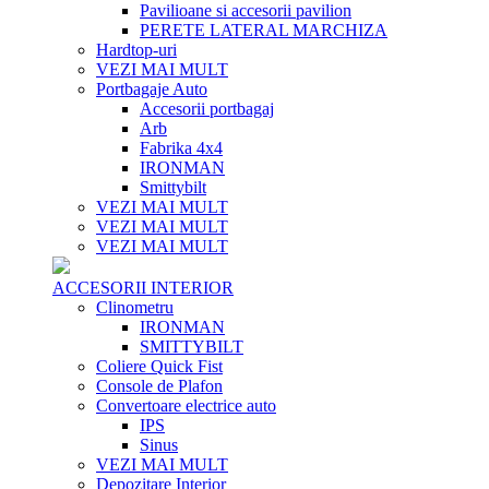
Pavilioane si accesorii pavilion
PERETE LATERAL MARCHIZA
Hardtop-uri
VEZI MAI MULT
Portbagaje Auto
Accesorii portbagaj
Arb
Fabrika 4x4
IRONMAN
Smittybilt
VEZI MAI MULT
VEZI MAI MULT
VEZI MAI MULT
ACCESORII INTERIOR
Clinometru
IRONMAN
SMITTYBILT
Coliere Quick Fist
Console de Plafon
Convertoare electrice auto
IPS
Sinus
VEZI MAI MULT
Depozitare Interior