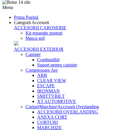
Menu
Prima Pagină
Categorii Accesorii
ACCESORII CAROSERIE
Kit reparatie praguri
Masca gril
ACCESORII EXTERIOR
Canistre
Combustibil
Suport pentru canistre
Compresoare Aer
ARB
CLEAR VIEW
ESCAPE
IRONMAN
SMITTYBILT
XT AUTOMOTIVE
Corturi|Marchize|Accesorii Overlanding
ACCESORII OVERLANDING
ANEXA CORT
CORTURI
MARCHIZE