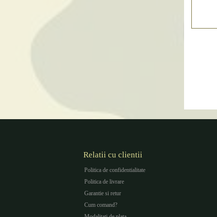
Relatii cu clientii
Politica de confidentialitate
Politica de livrare
Garantie si retur
Cum comand?
Modalitati de plata