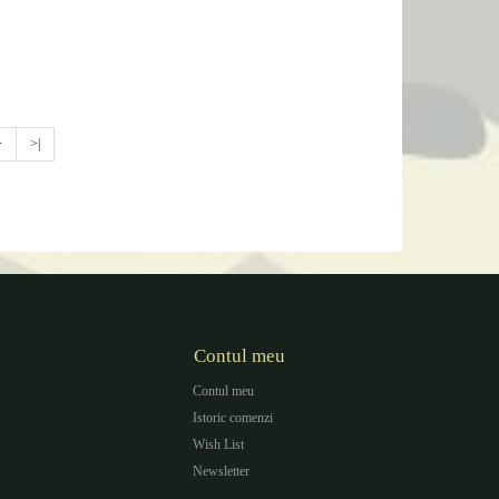
>
>|
Contul meu
Contul meu
Istoric comenzi
Wish List
Newsletter