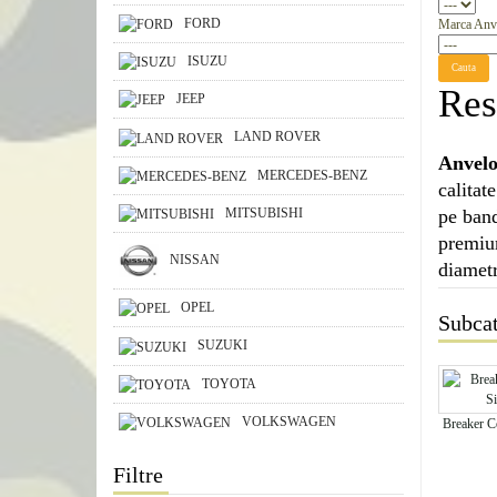
FORD
Marca Anv
ISUZU
Cauta
Res
JEEP
LAND ROVER
Anvelo
MERCEDES-BENZ
calitat
MITSUBISHI
pe band
premium
NISSAN
diametr
OPEL
Subcat
SUZUKI
TOYOTA
VOLKSWAGEN
Breaker C
Filtre