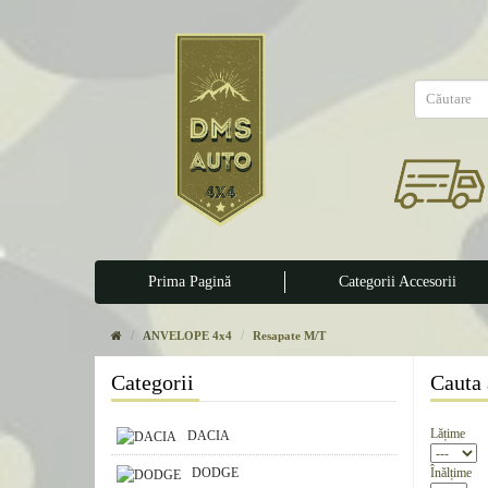
Prima Pagină
Categorii Accesorii
ANVELOPE 4x4
Resapate M/T
Categorii
Cauta 
Lățime
DACIA
Înălțime
DODGE