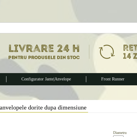
Configurator Jante|Anvelope
Front Runner
anvelopele dorite dupa dimensiune
Diametru