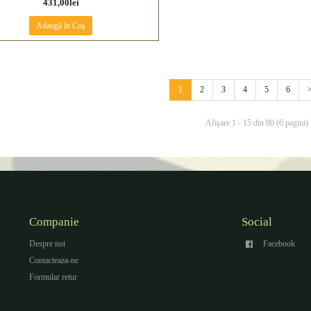
431,00lei
Adaugă în Coş
1
2
3
4
5
6
Afişare 1 - 15 din 80 (6 pagini)
Companie
Social
Despre noi
Facebook
Contacteaza-ne
Formular retur