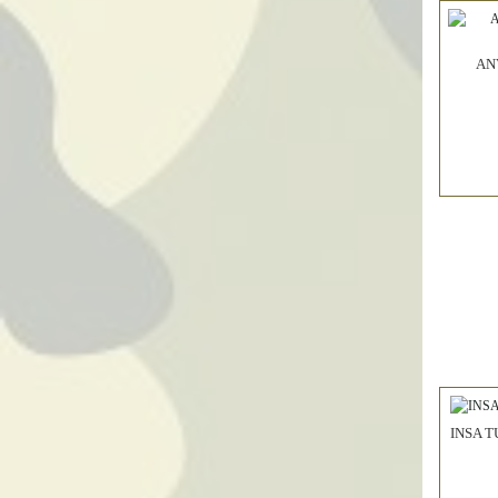
AN
INSA T