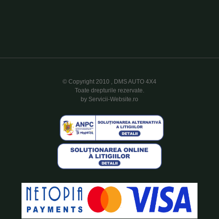
© Copyright 2010 , DMS AUTO 4X4
Toate drepturile rezervate.
by Servicii-Website.ro