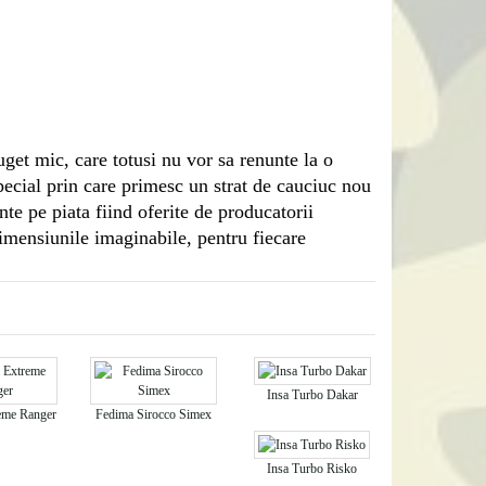
uget mic, care totusi nu vor sa renunte la o
pecial prin care primesc un strat de cauciuc nou
te pe piata fiind oferite de
producatorii
imensiunile imaginabile, pentru fiecare
Insa Turbo Dakar
eme Ranger
Fedima Sirocco Simex
Insa Turbo Risko