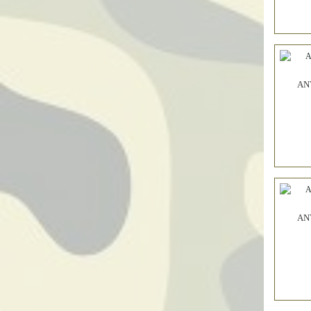
AN
AN