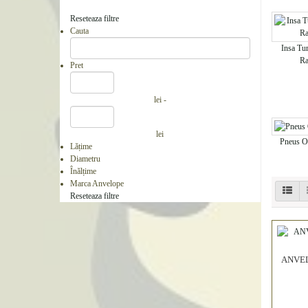
Reseteaza filtre
Cauta
Insa Tu
Ra
Pret
lei -
lei
Pneus O
Lățime
Diametru
Înălțime
Marca Anvelope
Reseteaza filtre
ANVEL