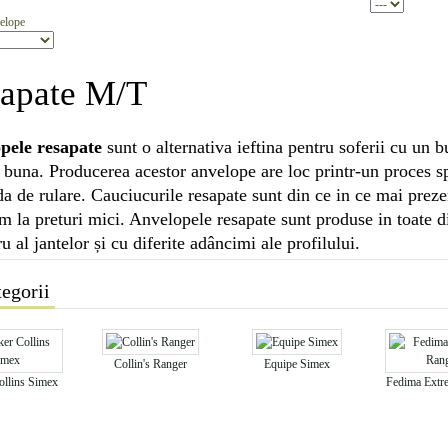
elope
apate M/T
pele resapate
sunt o alternativa ieftina pentru soferii cu un b
e buna. Producerea acestor anvelope are loc printr-un proces s
a de rulare. Cauciucurile resapate sunt din ce in ce mai prezen
 la preturi mici. Anvelopele resapate sunt produse in toate d
u al jantelor și cu diferite adâncimi ale profilului.
egorii
Collin's Ranger
Equipe Simex
ollins Simex
Fedima Extr