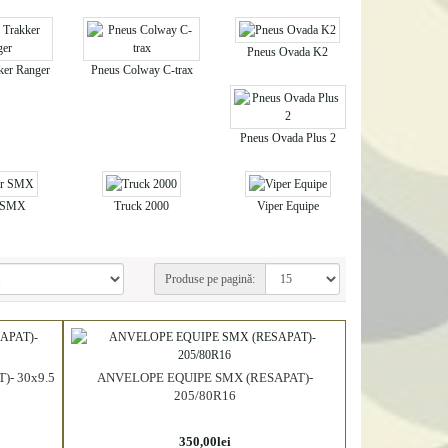
Pneus Ovada K2
ker Ranger
Pneus Colway C-trax
Pneus Ovada Plus 2
r SMX
Truck 2000
Viper Equipe
Produse pe pagină:
- 30x9.5
ANVELOPE EQUIPE SMX (RESAPAT)-
205/80R16
350,00lei