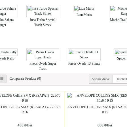
Lion Marix
rbo Sahara
Insa Turbo Special
Macho Trak
nger
Track Simex
vada Rally
Spide
Pneus Ovada Super
Pneus Ovada T3 Simex
Track
Comparare Produse (0)
Sortare după:
OPE Collins SMX (RESAPAT)- 225/75
ANVELOPE COLLINS SMX (RESAPAT)
R16
R15
480,00lei
600,00lei