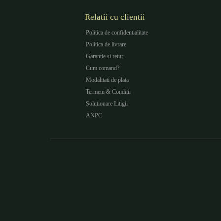
Relatii cu clientii
Politica de confidentialitate
Politica de livrare
Garantie si retur
Cum comand?
Modalitati de plata
Termeni & Conditii
Solutionare Litigii
ANPC