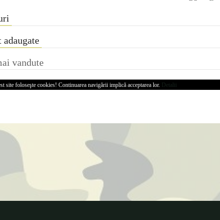
uri
 adaugate
ai vandute
st site foloseşte cookies! Continuarea navigării implică acceptarea lor.
Detalii