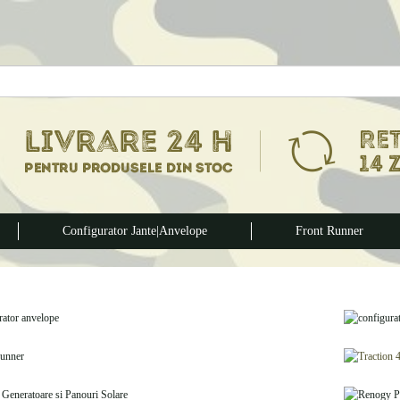
Configurator Jante|Anvelope
Front Runner