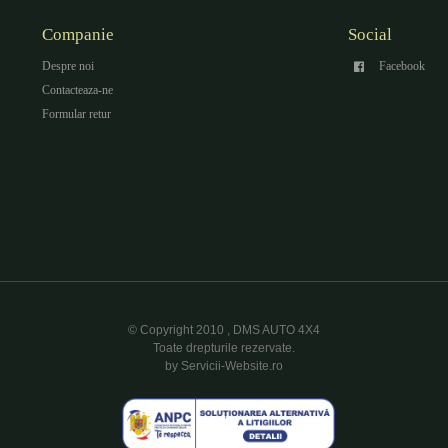
Companie
Social
Despre noi
Facebook
Contacteaza-ne
Formular retur
© Copyright 2010 , DMS AUTO 4X4
Toate drepturile rezervate.
by Servicii-Website.ro