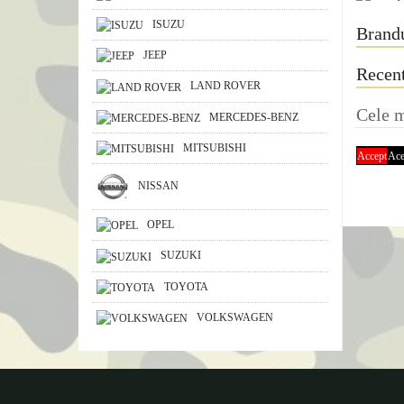
ISUZU
Brand
JEEP
Recent
LAND ROVER
Cele m
MERCEDES-BENZ
MITSUBISHI
Accept
Ace
NISSAN
OPEL
SUZUKI
TOYOTA
VOLKSWAGEN