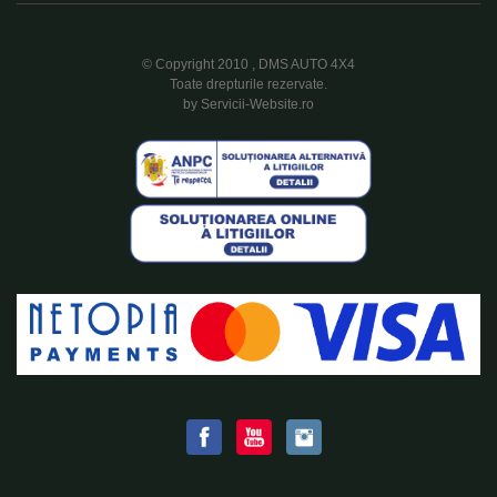
© Copyright 2010 , DMS AUTO 4X4
Toate drepturile rezervate.
by Servicii-Website.ro