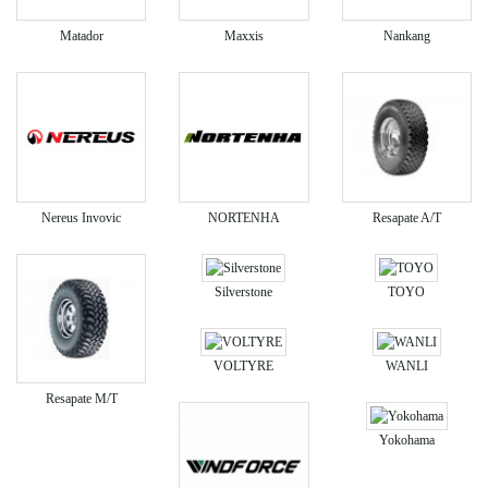
Matador
Maxxis
Nankang
Nereus Invovic
NORTENHA
Resapate A/T
Silverstone
TOYO
VOLTYRE
WANLI
Resapate M/T
Yokohama