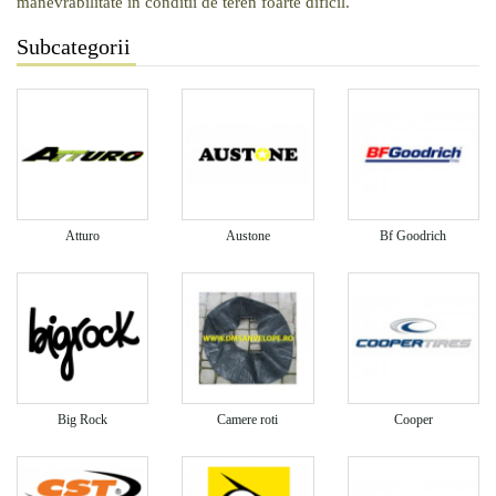
manevrabilitate in conditii de teren foarte dificil.
Subcategorii
Atturo
Austone
Bf Goodrich
Big Rock
Camere roti
Cooper