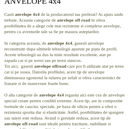
ANVELOPE 4x4
Cauti 
anvelope 4x4
 de la producatorul tau preferat? Ai ajuns unde 
trebuie. Aceasta categorie de 
anvelope off road 
iti ofera 
posibilitatea de a alege cele mai rezistente si complexe anvelope, 
pentru ca aventurile tale sa fie pe masura asteptarilor.
In categoria aceasta, de 
anvelope 4x4
, gasesti anvelope 
reconstruite dupa ultimele tehnologii aparute pe piata de profil. 
Aceste tehnologii au dus la niste rezultate excelente, atat pe 
zapada cat si pe noroi sau pe teren stancos.
Tot aici,  gasesti 
anvelope offroad
 care pot fi utilizate atat pe teren 
cat si pe sosea. Datorita profilului, acest tip de anvelope 
diminueaza zgomotul la rularea pe asfalt si ofera caracteristici de 
franare si de manevrare foarte bune.
O alta categorie de 
anvelope 4x4
 regasita aici este cea de anvelope 
special create pentru conditii extreme. Acest tip, are in compozitie 
formule de cauciuc speciale, pe baza de siliciu pentru a oferi o 
rezistenta sporita dar si elasticitate. Astfel, posibilitatea de spargere 
sau taiere este redusa. Avand o greutate redusa, acest tip de 
anvelope off-road
 sunt ideale pentru tractiune, stabilitate si 