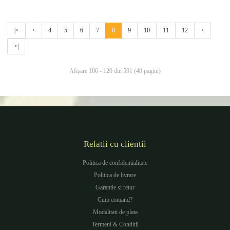
|<
<
4
5
6
7
8
9
10
11
12
>
>|
Afişare 106 - 120 din 591 (40 pagini)
Relatii cu clientii
Politica de confidentialitate
Politica de livrare
Garantie si retur
Cum comand?
Modalitati de plata
Termeni & Conditii